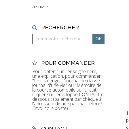
à suivre...
RECHERCHER
POUR COMMANDER
Pour obtenir un renseignement,
une explication, pour commander
"Le challenge", "Journal de classe
journal d'une vie" ou "Mémoire de
la course automobile sur circuit" :
cliquer sur l'enveloppe CONTACT ci
dessous : (paiement par chèque à
l'adresse indiquée par mail retour/
Envoi colis poste).
1
p
c
CONTACT