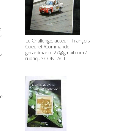
a
on
Le Challenge, auteur : François
Coeuret /Commande:
gerardmarcel27@gmail.com /
s
rubrique CONTACT
e
de