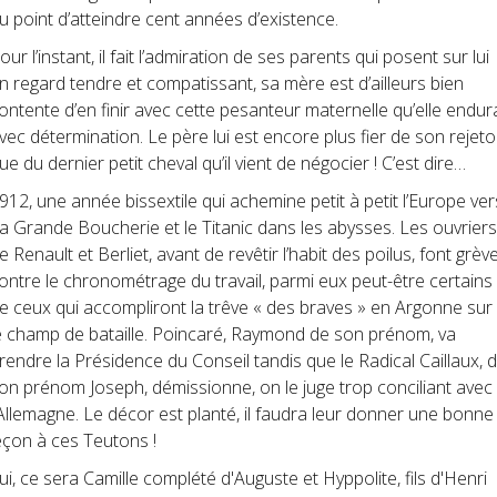
u point d’atteindre cent années d’existence.
our l’instant, il fait l’admiration de ses parents qui posent sur lui
n regard tendre et compatissant, sa mère est d’ailleurs bien
ontente d’en finir avec cette pesanteur maternelle qu’elle endur
vec détermination. Le père lui est encore plus fier de son rejet
ue du dernier petit cheval qu’il vient de négocier ! C’est dire…
912, une année bissextile qui achemine petit à petit l’Europe ver
a Grande Boucherie
et le Titanic dans les abysses. Les ouvriers
e Renault et Berliet, avant de revêtir l’habit des poilus, font grèv
ontre le chronométrage du travail, parmi eux peut-être certains
e ceux qui accompliront la trêve « des braves » en Argonne sur
e champ de bataille. Poincaré, Raymond de son prénom, va
rendre la Présidence
du Conseil tandis que le Radical Caillaux, 
on prénom Joseph, démissionne, on le juge trop conciliant avec
’Allemagne. Le décor est planté, il faudra leur donner une bonne
eçon à ces Teutons !
ui, ce sera Camille complété d'Auguste et Hyppolite, fils d'Henri