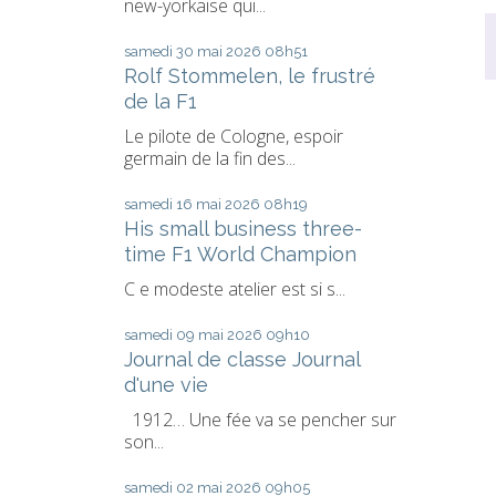
new-yorkaise qui...
samedi 30
mai 2026
08h51
Rolf Stommelen, le frustré
de la F1
Le pilote de Cologne, espoir
germain de la fin des...
samedi 16
mai 2026
08h19
His small business three-
time F1 World Champion
C e modeste atelier est si s...
samedi 09
mai 2026
09h10
Journal de classe Journal
d'une vie
1912… Une fée va se pencher sur
son...
samedi 02
mai 2026
09h05