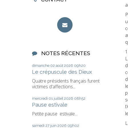
a
P
u
c
a
q
1
NOTES RÉCENTES
L
d
dimanche 02
août 2026
09h20
Le crépuscule des Dieux
c
d
Quatre présidents français furent
l
victimes d'affections...
p
mercredi 01
juillet 2026
08h52
s
Pause estivale
l
l
Petite pause estivale...
L
samedi 27
juin 2026
09h02