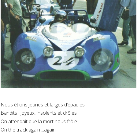
Nous étions jeunes et larges d’épaules
Bandits , joyeux, insolents et drôles
On attendait que la mort nous frôle
On the track again ...again...