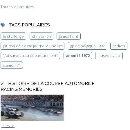
Toutes les archives
TAGS POPULAIRES
le challenge
chris amon
james hunt
journal de classe journal d'une vie
gp de belgique 1992
cadran
"j'ai survécu au débarquement"
amon f1 1972
musée matra
c.amon 71
HISTOIRE DE LA COURSE AUTOMOBILE
RACING'MEMORIES
je les lie