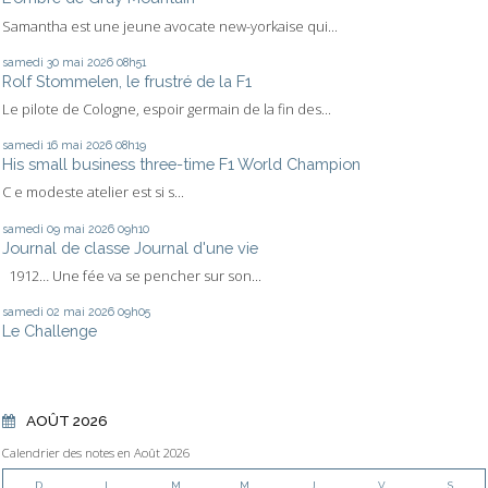
Samantha est une jeune avocate new-yorkaise qui...
samedi 30
mai 2026
08h51
Rolf Stommelen, le frustré de la F1
Le pilote de Cologne, espoir germain de la fin des...
samedi 16
mai 2026
08h19
His small business three-time F1 World Champion
C e modeste atelier est si s...
samedi 09
mai 2026
09h10
Journal de classe Journal d'une vie
1912… Une fée va se pencher sur son...
samedi 02
mai 2026
09h05
Le Challenge
AOÛT 2026
Calendrier des notes en Août 2026
D
L
M
M
J
V
S