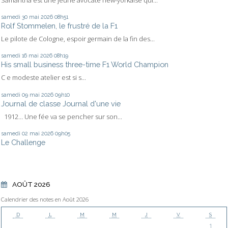
samedi 30
mai 2026
08h51
Rolf Stommelen, le frustré de la F1
Le pilote de Cologne, espoir germain de la fin des...
samedi 16
mai 2026
08h19
His small business three-time F1 World Champion
C e modeste atelier est si s...
samedi 09
mai 2026
09h10
Journal de classe Journal d'une vie
1912… Une fée va se pencher sur son...
samedi 02
mai 2026
09h05
Le Challenge
AOÛT 2026
Calendrier des notes en Août 2026
D
L
M
M
J
V
S
1