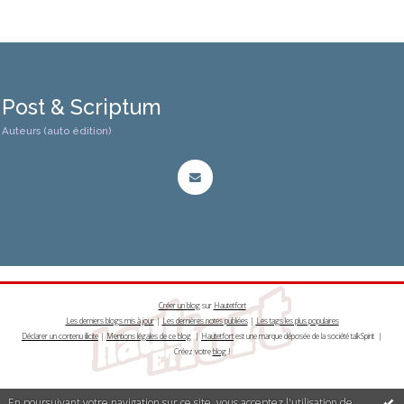
Post & Scriptum
Auteurs (auto édition)
Créer un blog
sur
Hautetfort
Les derniers blogs mis à jour
|
Les dernières notes publiées
|
Les tags les plus populaires
Déclarer un contenu illicite
|
Mentions légales de ce blog
|
Hautetfort
est une marque déposée de la société talkSpirit |
Créez votre
blog
!
En poursuivant votre navigation sur ce site, vous acceptez l'utilisation de