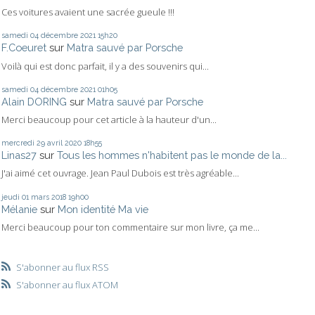
Ces voitures avaient une sacrée gueule !!!
samedi 04
décembre 2021
15h20
F.Coeuret
sur
Matra sauvé par Porsche
Voilà qui est donc parfait, il y a des souvenirs qui...
samedi 04
décembre 2021
01h05
Alain DORING
sur
Matra sauvé par Porsche
Merci beaucoup pour cet article à la hauteur d'un...
mercredi 29
avril 2020
18h55
Linas27
sur
Tous les hommes n'habitent pas le monde de la...
J'ai aimé cet ouvrage. Jean Paul Dubois est très agréable...
jeudi 01
mars 2018
19h00
Mélanie
sur
Mon identité Ma vie
Merci beaucoup pour ton commentaire sur mon livre, ça me...
S'abonner au flux RSS
S'abonner au flux ATOM