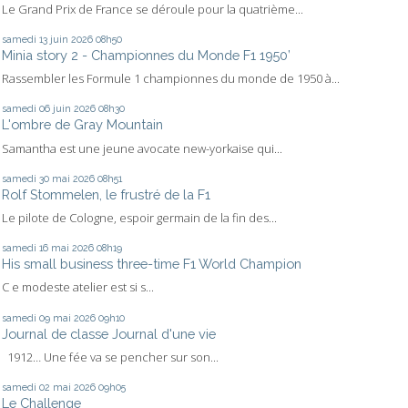
Le Grand Prix de France se déroule pour la quatrième...
samedi 13
juin 2026
08h50
Minia story 2 - Championnes du Monde F1 1950’
Rassembler les Formule 1 championnes du monde de 1950 à...
samedi 06
juin 2026
08h30
L'ombre de Gray Mountain
Samantha est une jeune avocate new-yorkaise qui...
samedi 30
mai 2026
08h51
Rolf Stommelen, le frustré de la F1
Le pilote de Cologne, espoir germain de la fin des...
samedi 16
mai 2026
08h19
His small business three-time F1 World Champion
C e modeste atelier est si s...
samedi 09
mai 2026
09h10
Journal de classe Journal d'une vie
1912… Une fée va se pencher sur son...
samedi 02
mai 2026
09h05
Le Challenge