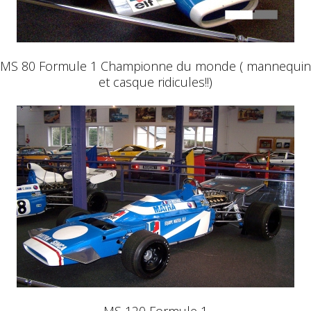
MS 80 Formule 1 Championne du monde ( mannequin
et casque ridicules!!)
MS 120 Formule 1