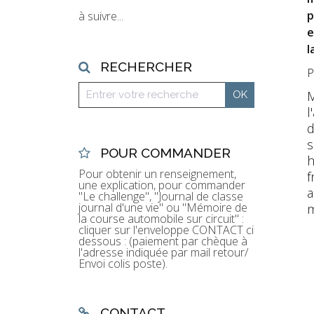
p
à suivre...
e
l
RECHERCHER
P
M
l
d
s
POUR COMMANDER
h
Pour obtenir un renseignement,
f
une explication, pour commander
a
"Le challenge", "Journal de classe
journal d'une vie" ou "Mémoire de
m
la course automobile sur circuit" :
cliquer sur l'enveloppe CONTACT ci
dessous : (paiement par chèque à
l'adresse indiquée par mail retour/
Envoi colis poste).
CONTACT