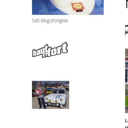
SdS blog d'origine
L
m