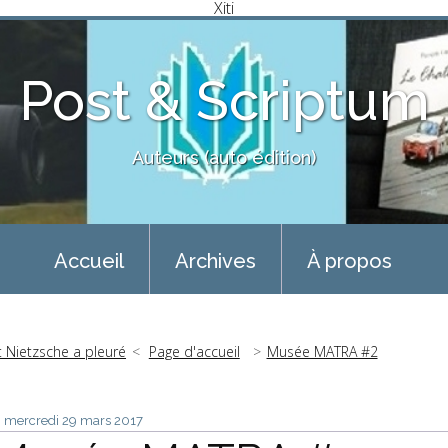
Xiti
Post & Scriptum
Auteurs (auto édition)
Accueil
Archives
À propos
t Nietzsche a pleuré
Page d'accueil
Musée MATRA #2
mercredi 29
mars 2017