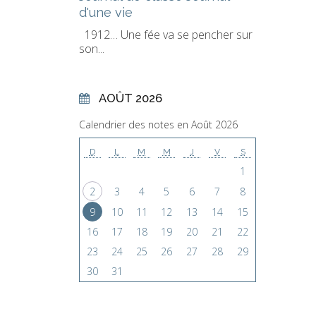
d'une vie
1912… Une fée va se pencher sur
son...
AOÛT 2026
Calendrier des notes en Août 2026
D
L
M
M
J
V
S
1
2
3
4
5
6
7
8
9
10
11
12
13
14
15
16
17
18
19
20
21
22
23
24
25
26
27
28
29
30
31