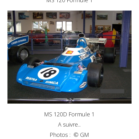
MS 120D Formule 1
A suivre...
Photos :
©
GM