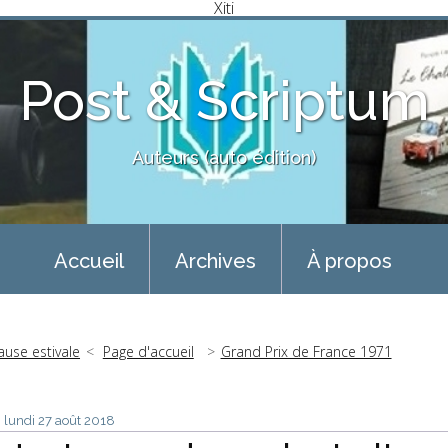
Xiti
Post & Scriptum
Auteurs (auto édition)
Accueil
Archives
À propos
ause estivale
Page d'accueil
Grand Prix de France 1971
lundi 27
août 2018