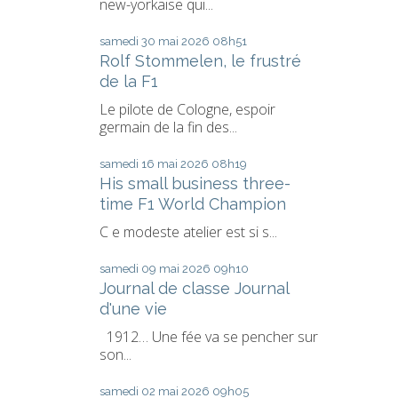
new-yorkaise qui...
samedi 30
mai 2026
08h51
Rolf Stommelen, le frustré
de la F1
Le pilote de Cologne, espoir
germain de la fin des...
samedi 16
mai 2026
08h19
His small business three-
time F1 World Champion
C e modeste atelier est si s...
samedi 09
mai 2026
09h10
Journal de classe Journal
d'une vie
1912… Une fée va se pencher sur
son...
samedi 02
mai 2026
09h05