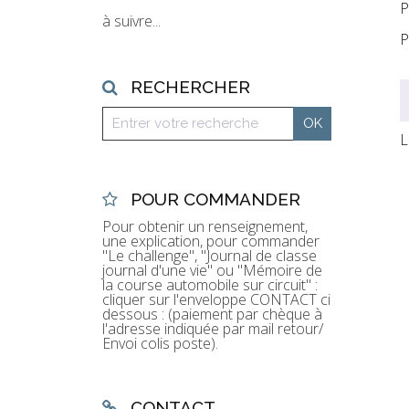
P
à suivre...
RECHERCHER
L
POUR COMMANDER
Pour obtenir un renseignement,
une explication, pour commander
"Le challenge", "Journal de classe
journal d'une vie" ou "Mémoire de
la course automobile sur circuit" :
cliquer sur l'enveloppe CONTACT ci
dessous : (paiement par chèque à
l'adresse indiquée par mail retour/
Envoi colis poste).
CONTACT