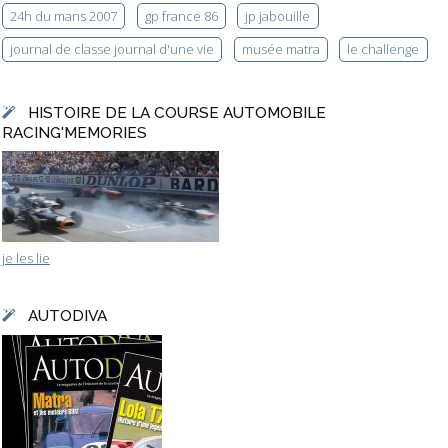
24h du mans 2007
gp france 86
jp jabouille
journal de classe journal d'une vie
musée matra
le challenge
HISTOIRE DE LA COURSE AUTOMOBILE
RACING'MEMORIES
je les lie
AUTODIVA