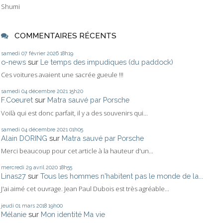
Shumi
COMMENTAIRES RÉCENTS
samedi 07
février 2026
18h19
o-news
sur
Le temps des impudiques (du paddock)
Ces voitures avaient une sacrée gueule !!!
samedi 04
décembre 2021
15h20
F.Coeuret
sur
Matra sauvé par Porsche
Voilà qui est donc parfait, il y a des souvenirs qui...
samedi 04
décembre 2021
01h05
Alain DORING
sur
Matra sauvé par Porsche
Merci beaucoup pour cet article à la hauteur d'un...
mercredi 29
avril 2020
18h55
Linas27
sur
Tous les hommes n'habitent pas le monde de la...
J'ai aimé cet ouvrage. Jean Paul Dubois est très agréable...
jeudi 01
mars 2018
19h00
Mélanie
sur
Mon identité Ma vie