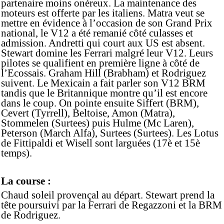
partenaire moins onéreux. La maintenance des
moteurs est offerte par les italiens. Matra veut se
mettre en évidence à l’occasion de son Grand Prix
national, le V12 a été remanié côté culasses et
admission. Andretti qui court aux US est absent.
Stewart domine les Ferrari malgré leur V12. Leurs
pilotes se qualifient en première ligne à côté de
l’Ecossais. Graham Hill (Brabham) et Rodriguez
suivent. Le Mexicain a fait parler son V12 BRM
tandis que le Britannique montre qu’il est encore
dans le coup. On pointe ensuite Siffert (BRM),
Cevert (Tyrrell), Beltoise, Amon (Matra),
Stommelen (Surtees) puis Hulme (Mc Laren),
Peterson (March Alfa), Surtees (Surtees). Les Lotus
de Fittipaldi et Wisell sont larguées (17è et 15è
temps).
La course :
Chaud soleil provençal au départ. Stewart prend la
tête poursuivi par la Ferrari de Regazzoni et la BRM
de Rodriguez.