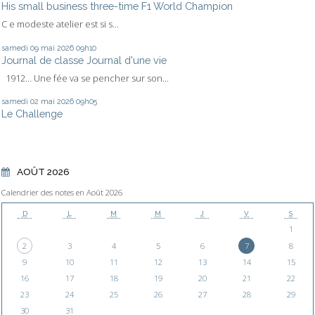
His small business three-time F1 World Champion
C e modeste atelier est si s...
samedi 09
mai 2026
09h10
Journal de classe Journal d'une vie
1912… Une fée va se pencher sur son...
samedi 02
mai 2026
09h05
Le Challenge
AOÛT 2026
Calendrier des notes en Août 2026
D
L
M
M
J
V
S
1
2
3
4
5
6
7
8
9
10
11
12
13
14
15
16
17
18
19
20
21
22
23
24
25
26
27
28
29
30
31