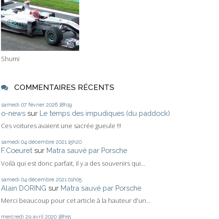
Shumi
COMMENTAIRES RÉCENTS
samedi 07
février 2026
18h19
o-news
sur
Le temps des impudiques (du paddock)
Ces voitures avaient une sacrée gueule !!!
samedi 04
décembre 2021
15h20
F.Coeuret
sur
Matra sauvé par Porsche
Voilà qui est donc parfait, il y a des souvenirs qui...
samedi 04
décembre 2021
01h05
Alain DORING
sur
Matra sauvé par Porsche
Merci beaucoup pour cet article à la hauteur d'un...
mercredi 29
avril 2020
18h55