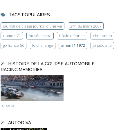
TAGS POPULAIRES
journal de classe journal d'une vie
24h du mans 2007
c.amon 71
musée matra
fräulein france
chris amon
gp france 86
le challenge
amon f1 1972
jp jabouille
HISTOIRE DE LA COURSE AUTOMOBILE
RACING'MEMORIES
je les lie
AUTODIVA