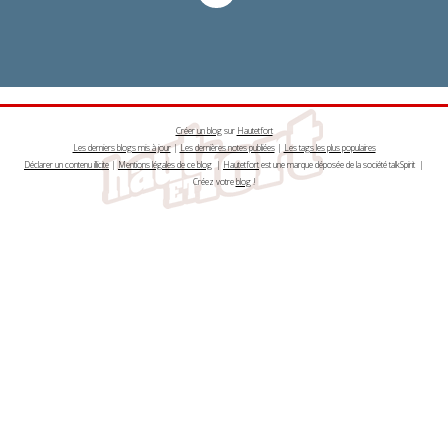
Créer un blog
sur
Hautetfort
Les derniers blogs mis à jour
|
Les dernières notes publiées
|
Les tags les plus populaires
Déclarer un contenu illicite
|
Mentions légales de ce blog
|
Hautetfort
est une marque déposée de la société talkSpirit |
Créez votre
blog
!