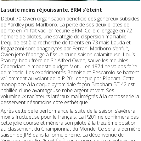
La suite moins réjouissante, BRM s'éteint
Début 70 Owen organisation bénéficie des généreux subsides
de Yardley puis Marlboro. La perte de ses deux pilotes de
pointe en 71 fait vaciller l’écurie BRM. Celle-ci engage en 72
nombre de pilotes, une stratégie de dispersion malhabile.
L’équipe est à la recherche de talents en 73 mais Lauda et
Regazzoni sont phagocytés par Ferrari. Marlboro s’enfuit,
Owen jette l’éponge à l’issue d’une saison calamiteuse. Louis
Stanley, beau frère de Sir Alfred Owen, sauve les meubles.
Cependant le modeste budget Motul en 1974 ne va pas faire
de miracle. Les expérimentés Beltoise et Pescarolo se battent
vaillamment au volant de la P 201 conçue par Pilbeam. Cette
monoplace à la coque pyramidale façon Brabham BT 42 est
habillée d’une avantageuse robe argent et vert. Ses
volumineux radiateurs latéraux mal intégrés à la carrosserie la
desservent néanmoins côté esthétique.
Après cette belle performance la suite de la saison s’avérera
moins fructueuse pour le français. La P201 ne confirmera pas
cette jolie course et mènera son pilote à la treizième position
au classement du Championnat du Monde. Ce sera la dernière
saison de JPB dans la formule reine. La déconvenue de
l’épisode Ligier fin 75 mit fin à ses espoirs de se maintenir en