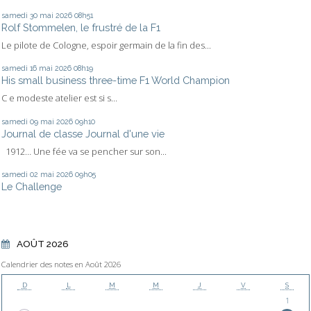
samedi 30
mai 2026
08h51
Rolf Stommelen, le frustré de la F1
Le pilote de Cologne, espoir germain de la fin des...
samedi 16
mai 2026
08h19
His small business three-time F1 World Champion
C e modeste atelier est si s...
samedi 09
mai 2026
09h10
Journal de classe Journal d'une vie
1912… Une fée va se pencher sur son...
samedi 02
mai 2026
09h05
Le Challenge
AOÛT 2026
Calendrier des notes en Août 2026
D
L
M
M
J
V
S
1