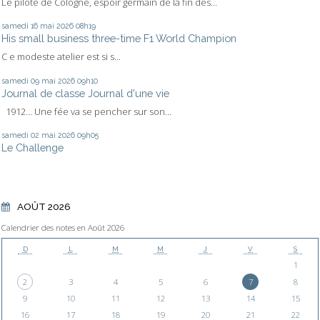
Le pilote de Cologne, espoir germain de la fin des...
samedi 16
mai 2026
08h19
His small business three-time F1 World Champion
C e modeste atelier est si s...
samedi 09
mai 2026
09h10
Journal de classe Journal d'une vie
1912… Une fée va se pencher sur son...
samedi 02
mai 2026
09h05
Le Challenge
AOÛT 2026
Calendrier des notes en Août 2026
D
L
M
M
J
V
S
1
2
3
4
5
6
7
8
9
10
11
12
13
14
15
16
17
18
19
20
21
22