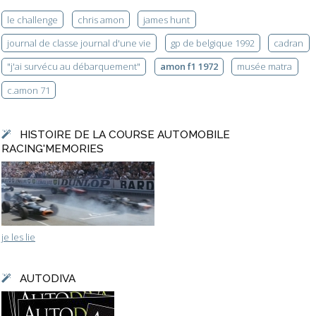
le challenge
chris amon
james hunt
journal de classe journal d'une vie
gp de belgique 1992
cadran
"j'ai survécu au débarquement"
amon f1 1972
musée matra
c.amon 71
HISTOIRE DE LA COURSE AUTOMOBILE
RACING'MEMORIES
je les lie
AUTODIVA