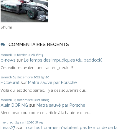
Shumi
COMMENTAIRES RÉCENTS
samedi 07
février 2026
18h19
o-news
sur
Le temps des impudiques (du paddock)
Ces voitures avaient une sacrée gueule !!!
samedi 04
décembre 2021
15h20
F.Coeuret
sur
Matra sauvé par Porsche
Voilà qui est donc parfait, il y a des souvenirs qui...
samedi 04
décembre 2021
01h05
Alain DORING
sur
Matra sauvé par Porsche
Merci beaucoup pour cet article à la hauteur d'un...
mercredi 29
avril 2020
18h55
Linas27
sur
Tous les hommes n'habitent pas le monde de la...