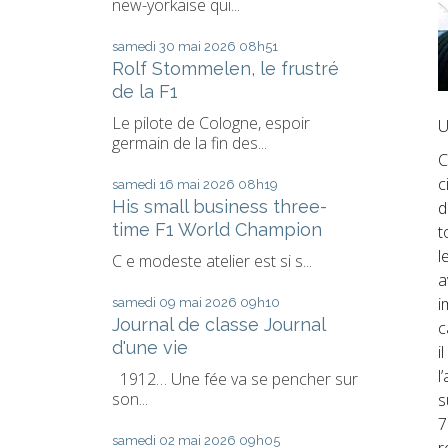
new-yorkaise qui...
samedi 30
mai 2026
08h51
Rolf Stommelen, le frustré
de la F1
Le pilote de Cologne, espoir
U
germain de la fin des...
C
c
samedi 16
mai 2026
08h19
His small business three-
d
time F1 World Champion
t
l
C e modeste atelier est si s...
a
i
samedi 09
mai 2026
09h10
Journal de classe Journal
c
d'une vie
i
l
1912… Une fée va se pencher sur
son...
s
7
samedi 02
mai 2026
09h05
r