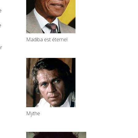
e
e
Madiba est éternel
r
Mythe