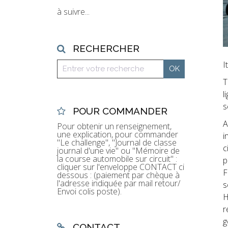
à suivre...
RECHERCHER
I
T
l
s
POUR COMMANDER
A
Pour obtenir un renseignement,
une explication, pour commander
i
"Le challenge", "Journal de classe
c
journal d'une vie" ou "Mémoire de
la course automobile sur circuit" :
p
cliquer sur l'enveloppe CONTACT ci
F
dessous : (paiement par chèque à
l'adresse indiquée par mail retour/
s
Envoi colis poste).
H
r
g
CONTACT