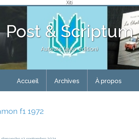
Xiti
Post & Scriptum
Auteurs (auto édition)
Accueil
Archives
À propos
amon f1 1972
dimanche 12
septembre 2021