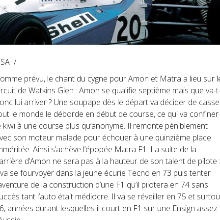
SA /
omme prévu, le chant du cygne pour Amon et Matra a lieu sur l
ircuit de Watkins Glen : Amon se qualifie septième mais que va-t-
onc lui arriver ? Une soupape dès le départ va décider de casse
out le monde le déborde en début de course, ce qui va confiner
e kiwi à une course plus qu’anonyme. Il remonte péniblement
vec son moteur malade pour échouer à une quinzième place
mméritée. Ainsi s’achève l’épopée Matra F1. La suite de la
arrière d’Amon ne sera pas à la hauteur de son talent de pilote 
l va se fourvoyer dans la jeune écurie Tecno en 73 puis tenter
’aventure de la construction d’une F1 qu’il pilotera en 74 sans
uccès tant l’auto était médiocre. Il va se réveiller en 75 et surtou
6, années durant lesquelles il court en F1 sur une Ensign assez
éussie.