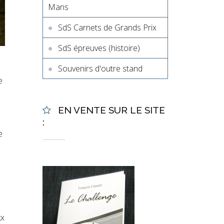
Mans
SdS Carnets de Grands Prix
SdS épreuves (histoire)
Souvenirs d'outre stand
e
EN VENTE SUR LE SITE
:
e
...............
kx