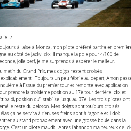
talie /
oujours à l’aise à Monza, mon pilote préféré partira en premièr
igne au côté de Jacky Ickx. Il manque la pole pour 4/100 de
econde, jolie perf, je me surprends à espérer le meilleur.
u matin du Grand Prix, mes doigts restent croisés
nexplicablement ! Toujours un peu fébrile au départ, Amon pass
inquième à l’issue du premier tour et remonte avec application
our prendre la troisième position au 17è tour derrière Ickx et
ittipaldi, position qu’il stabilise jusqu’au 37è. Les trois pilotes ont
emé le reste du peloton. Mes doigts sont toujours croisés !
élas ça ne servira à rien, ses freins sont à l’agonie et il doit
entrer au stand probablement avec une grosse boule dans la
orge. C’est un pilote maudit…Après l’abandon malheureux de Ic