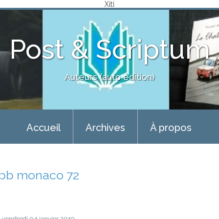
Xiti
Post & Scriptum
Auteurs (auto édition)
Accueil
Archives
À propos
jpb monaco 72
vendredi 04
janvier 2019