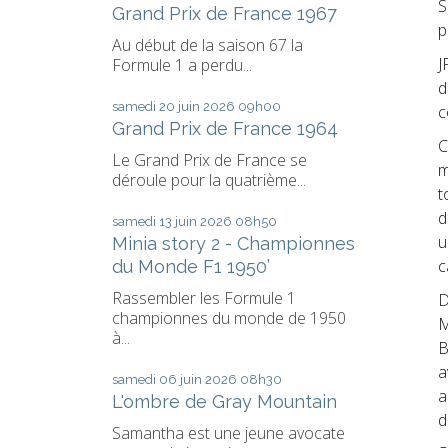
S
Grand Prix de France 1967
p
Au début de la saison 67 la
J
Formule 1 a perdu...
d
samedi 20
juin 2026
09h00
c
Grand Prix de France 1964
C
Le Grand Prix de France se
m
déroule pour la quatrième...
t
d
samedi 13
juin 2026
08h50
u
Minia story 2 - Championnes
c
du Monde F1 1950’
Rassembler les Formule 1
D
championnes du monde de 1950
M
à...
B
a
samedi 06
juin 2026
08h30
a
L'ombre de Gray Mountain
d
Samantha est une jeune avocate