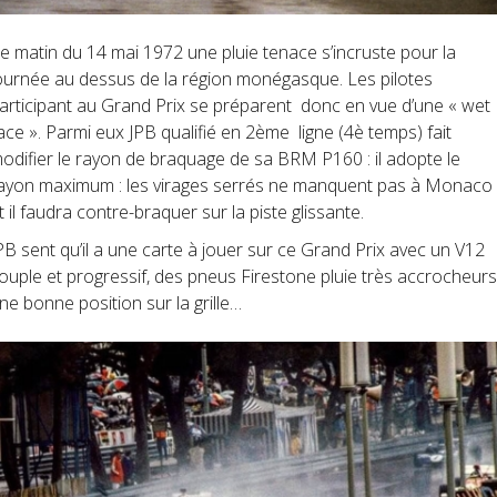
e matin du 14 mai 1972 une pluie tenace s’incruste pour la
ournée au dessus de la région monégasque. Les pilotes
articipant au Grand Prix se préparent donc en vue d’une « wet
ace ». Parmi eux JPB qualifié en 2ème ligne (4è temps) fait
odifier le rayon de braquage de sa BRM P160 : il adopte le
ayon maximum : les virages serrés ne manquent pas à Monaco
t il faudra contre-braquer sur la piste glissante.
PB sent qu’il a une carte à jouer sur ce Grand Prix avec un V12
ouple et progressif, des pneus Firestone pluie très accrocheurs
ne bonne position sur la grille…