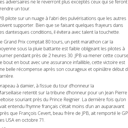
es adversaires ne le reverront plus exceptés ceux qui se feront
rendre un tour.
PB pilote sur un nuage à l'abri des pulvérisations que les autres
oivent supporter. Bien que se faisant quelques frayeurs dans
es dantesques conditions, il évitera avec talent la touchette.
e Grand Prix comptait 80 tours, un petit marathon car la
oyenne sous la pluie battante est faible obligeant les pilotes à
ourner pendant près de 2 heures 30. JPB va mener cette cours
e bout en bout avec une assurance infaillible, cette victoire est
ne belle récompense après son courageux et opiniâtre début 
arrière.
rapeau à damier, à l’issue du tour d’honneur la
arseillaise
retentit sur la tribune d’honneur pour un Jean Pierre
eltoise souriant près du Prince Reignier. La dernière fois qu’on
vait entendu l’hymne français c’était moins d’un an auparavant
près que François Cevert, beau frère de JPB, ait remporté le GP
es USA en octobre 71.