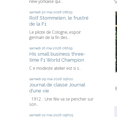
S
new-yorkaise qui...
samedi 30
mai 2026
08h51
Rolf Stommelen, le frustré
de la F1
Le pilote de Cologne, espoir
germain de la fin des...
samedi 16
mai 2026
08h19
His small business three-
time F1 World Champion
C e modeste atelier est si s...
samedi 09
mai 2026
09h10
Journal de classe Journal
d'une vie
1912… Une fée va se pencher sur
son...
samedi 02
mai 2026
09h05