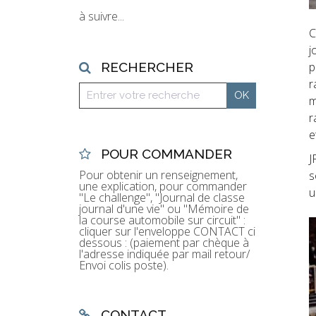
à suivre...
C
j
p
RECHERCHER
r
m
r
e
POUR COMMANDER
J
Pour obtenir un renseignement,
s
une explication, pour commander
u
"Le challenge", "Journal de classe
journal d'une vie" ou "Mémoire de
la course automobile sur circuit" :
cliquer sur l'enveloppe CONTACT ci
dessous : (paiement par chèque à
l'adresse indiquée par mail retour/
Envoi colis poste).
CONTACT