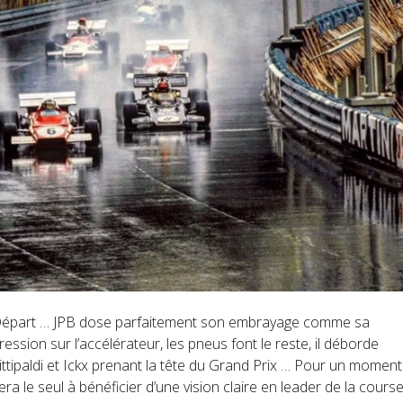
épart … JPB dose parfaitement son embrayage comme sa
ression sur l’accélérateur, les pneus font le reste, il déborde
ittipaldi et Ickx prenant la tête du Grand Prix … Pour un moment 
era le seul à bénéficier d’une vision claire en leader de la course