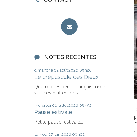
NOTES RÉCENTES
dimanche 02
août 2026
09h20
Le crépuscule des Dieux
Quatre présidents français furent
victimes d'affections...
mercredi 01
juillet 2026
08h52
D
Pause estivale
p
Petite pause estivale...
F
s
samedi 27
juin 2026
09h02