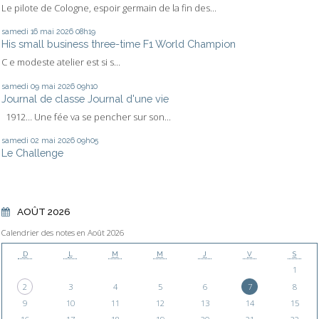
Le pilote de Cologne, espoir germain de la fin des...
samedi 16
mai 2026
08h19
His small business three-time F1 World Champion
C e modeste atelier est si s...
samedi 09
mai 2026
09h10
Journal de classe Journal d'une vie
1912… Une fée va se pencher sur son...
samedi 02
mai 2026
09h05
Le Challenge
AOÛT 2026
Calendrier des notes en Août 2026
D
L
M
M
J
V
S
1
2
3
4
5
6
7
8
9
10
11
12
13
14
15