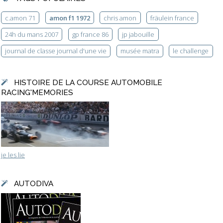
c.amon 71
amon f1 1972
chris amon
fräulein france
24h du mans 2007
gp france 86
jp jabouille
journal de classe journal d'une vie
musée matra
le challenge
HISTOIRE DE LA COURSE AUTOMOBILE
RACING'MEMORIES
je les lie
AUTODIVA