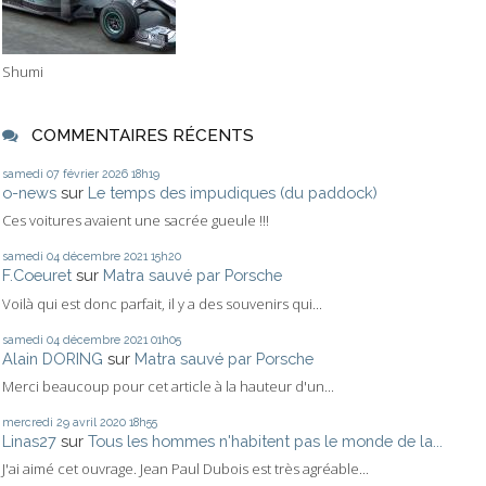
Shumi
COMMENTAIRES RÉCENTS
samedi 07
février 2026
18h19
o-news
sur
Le temps des impudiques (du paddock)
Ces voitures avaient une sacrée gueule !!!
samedi 04
décembre 2021
15h20
F.Coeuret
sur
Matra sauvé par Porsche
Voilà qui est donc parfait, il y a des souvenirs qui...
samedi 04
décembre 2021
01h05
Alain DORING
sur
Matra sauvé par Porsche
Merci beaucoup pour cet article à la hauteur d'un...
mercredi 29
avril 2020
18h55
Linas27
sur
Tous les hommes n'habitent pas le monde de la...
J'ai aimé cet ouvrage. Jean Paul Dubois est très agréable...