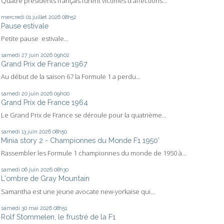
Quatre présidents français furent victimes d'affections...
mercredi 01
juillet 2026
08h52
Pause estivale
Petite pause estivale...
samedi 27
juin 2026
09h02
Grand Prix de France 1967
Au début de la saison 67 la Formule 1 a perdu...
samedi 20
juin 2026
09h00
Grand Prix de France 1964
Le Grand Prix de France se déroule pour la quatrième...
samedi 13
juin 2026
08h50
Minia story 2 - Championnes du Monde F1 1950’
Rassembler les Formule 1 championnes du monde de 1950 à...
samedi 06
juin 2026
08h30
L'ombre de Gray Mountain
Samantha est une jeune avocate new-yorkaise qui...
samedi 30
mai 2026
08h51
Rolf Stommelen, le frustré de la F1