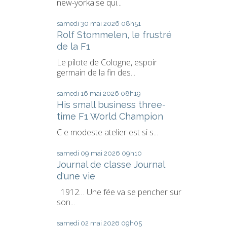
new-yorkaise qui...
samedi 30
mai 2026
08h51
Rolf Stommelen, le frustré
de la F1
Le pilote de Cologne, espoir
germain de la fin des...
samedi 16
mai 2026
08h19
His small business three-
time F1 World Champion
C e modeste atelier est si s...
samedi 09
mai 2026
09h10
Journal de classe Journal
d'une vie
1912… Une fée va se pencher sur
son...
samedi 02
mai 2026
09h05