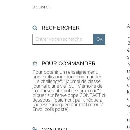
à suivre...
A
RECHERCHER
L
B
é
s
POUR COMMANDER
M
r
Pour obtenir un renseignement,
une explication, pour commander
d
"Le challenge", "Journal de classe
c
journal d'une vie" ou "Mémoire de
la course automobile sur circuit" :
l
cliquer sur l'enveloppe CONTACT ci
c
dessous : (paiement par chèque à
l'adresse indiquée par mail retour/
v
Envoi colis poste).
J
n
r
CONTACT