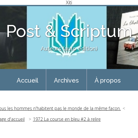
Xiti
Post & Scriptum
Auteurs (auto édition)
Accueil
Archives
À propos
ous les hommes n'habitent pas le monde de la même façon.
age d'accueil
1972 La course en bleu #2 à relire