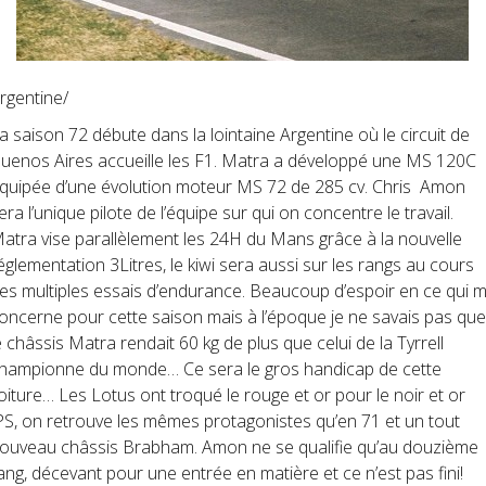
rgentine/
a saison 72 débute dans la lointaine Argentine où le circuit de
uenos Aires accueille les F1. Matra a développé une MS 120C
quipée d’une évolution moteur MS 72 de 285 cv. Chris Amon
era l’unique pilote de l’équipe sur qui on concentre le travail.
atra vise parallèlement les 24H du Mans grâce à la nouvelle
églementation 3Litres, le kiwi sera aussi sur les rangs au cours
es multiples essais d’endurance. Beaucoup d’espoir en ce qui 
oncerne pour cette saison mais à l’époque je ne savais pas que
e châssis Matra rendait 60 kg de plus que celui de la Tyrrell
hampionne du monde… Ce sera le gros handicap de cette
oiture… Les Lotus ont troqué le rouge et or pour le noir et or
PS, on retrouve les mêmes protagonistes qu’en 71 et un tout
ouveau châssis Brabham. Amon ne se qualifie qu’au douzième
ang, décevant pour une entrée en matière et ce n’est pas fini!