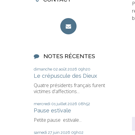
P
r
b
NOTES RÉCENTES
dimanche 02
août 2026
09h20
Le crépuscule des Dieux
Quatre présidents français furent
victimes d'affections...
mercredi 01
juillet 2026
08h52
Pause estivale
Petite pause estivale...
samedi 27
juin 2026
09h02