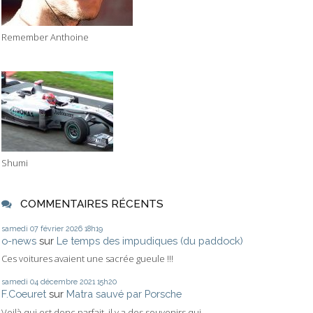
Remember Anthoine
Shumi
COMMENTAIRES RÉCENTS
samedi 07
février 2026
18h19
o-news
sur
Le temps des impudiques (du paddock)
Ces voitures avaient une sacrée gueule !!!
samedi 04
décembre 2021
15h20
F.Coeuret
sur
Matra sauvé par Porsche
Voilà qui est donc parfait, il y a des souvenirs qui...