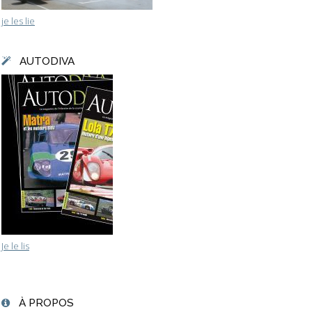
je les lie
AUTODIVA
Je le lis
À PROPOS