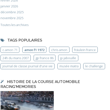
février 2026
janvier 2026
décembre 2025
novembre 2025
Toutes les archives
TAGS POPULAIRES
c.amon 71
amon f1 1972
chris amon
fräulein france
24h du mans 2007
gp france 86
jp jabouille
journal de classe journal d'une vie
musée matra
le challenge
HISTOIRE DE LA COURSE AUTOMOBILE
RACING'MEMORIES