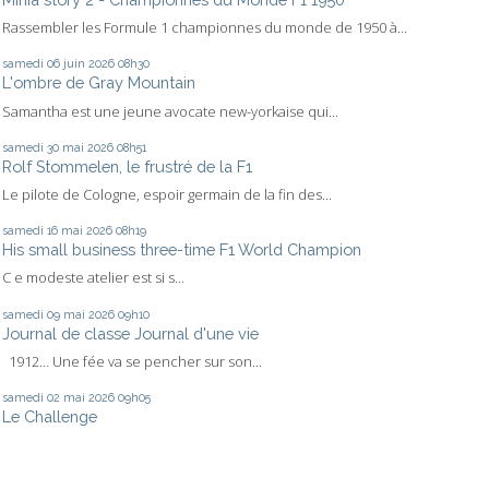
Rassembler les Formule 1 championnes du monde de 1950 à...
samedi 06
juin 2026
08h30
L'ombre de Gray Mountain
Samantha est une jeune avocate new-yorkaise qui...
samedi 30
mai 2026
08h51
Rolf Stommelen, le frustré de la F1
Le pilote de Cologne, espoir germain de la fin des...
samedi 16
mai 2026
08h19
His small business three-time F1 World Champion
C e modeste atelier est si s...
samedi 09
mai 2026
09h10
Journal de classe Journal d'une vie
1912… Une fée va se pencher sur son...
samedi 02
mai 2026
09h05
Le Challenge