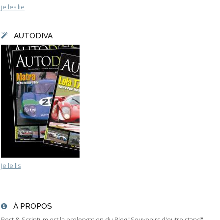
je les lie
AUTODIVA
Je le lis
À PROPOS
Post & Scriptum est la prolongation du Blog "Souvenirs d'outre stand"...