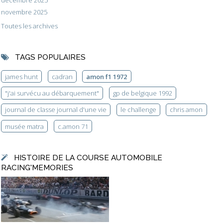
novembre 2025
Toutes les archives
TAGS POPULAIRES
james hunt
cadran
amon f1 1972
"j'ai survécu au débarquement"
gp de belgique 1992
journal de classe journal d'une vie
le challenge
chris amon
musée matra
c.amon 71
HISTOIRE DE LA COURSE AUTOMOBILE
RACING'MEMORIES