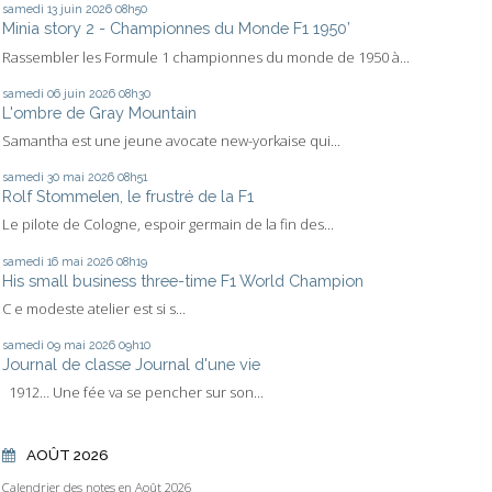
samedi 13
juin 2026
08h50
Minia story 2 - Championnes du Monde F1 1950’
Rassembler les Formule 1 championnes du monde de 1950 à...
samedi 06
juin 2026
08h30
L'ombre de Gray Mountain
Samantha est une jeune avocate new-yorkaise qui...
samedi 30
mai 2026
08h51
Rolf Stommelen, le frustré de la F1
Le pilote de Cologne, espoir germain de la fin des...
samedi 16
mai 2026
08h19
His small business three-time F1 World Champion
C e modeste atelier est si s...
samedi 09
mai 2026
09h10
Journal de classe Journal d'une vie
1912… Une fée va se pencher sur son...
AOÛT 2026
Calendrier des notes en Août 2026