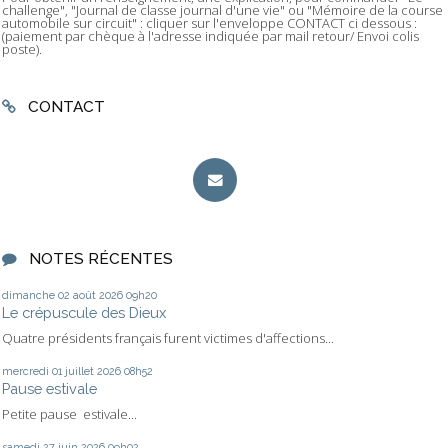
challenge", "Journal de classe journal d'une vie" ou "Mémoire de la course
automobile sur circuit" : cliquer sur l'enveloppe CONTACT ci dessous :
(paiement par chèque à l'adresse indiquée par mail retour/ Envoi colis
poste).
CONTACT
NOTES RÉCENTES
dimanche 02
août 2026
09h20
Le crépuscule des Dieux
Quatre présidents français furent victimes d'affections...
mercredi 01
juillet 2026
08h52
Pause estivale
Petite pause estivale...
samedi 27
juin 2026
09h02