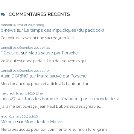
COMMENTAIRES RÉCENTS
samedi 07
février 2026
18h19
o-news
sur
Le temps des impudiques (du paddock)
Ces voitures avaient une sacrée gueule !!!
samedi 04
décembre 2021
15h20
F.Coeuret
sur
Matra sauvé par Porsche
Voilà qui est donc parfait, il y a des souvenirs qui...
samedi 04
décembre 2021
01h05
Alain DORING
sur
Matra sauvé par Porsche
Merci beaucoup pour cet article à la hauteur d'un...
mercredi 29
avril 2020
18h55
Linas27
sur
Tous les hommes n'habitent pas le monde de la...
J'ai aimé cet ouvrage. Jean Paul Dubois est très agréable...
jeudi 01
mars 2018
19h00
Mélanie
sur
Mon identité Ma vie
Merci beaucoup pour ton commentaire sur mon livre, ça me...