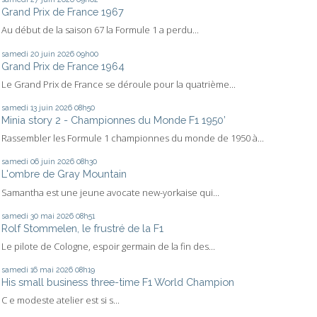
Grand Prix de France 1967
Au début de la saison 67 la Formule 1 a perdu...
samedi 20
juin 2026
09h00
Grand Prix de France 1964
Le Grand Prix de France se déroule pour la quatrième...
samedi 13
juin 2026
08h50
Minia story 2 - Championnes du Monde F1 1950’
Rassembler les Formule 1 championnes du monde de 1950 à...
samedi 06
juin 2026
08h30
L'ombre de Gray Mountain
Samantha est une jeune avocate new-yorkaise qui...
samedi 30
mai 2026
08h51
Rolf Stommelen, le frustré de la F1
Le pilote de Cologne, espoir germain de la fin des...
samedi 16
mai 2026
08h19
His small business three-time F1 World Champion
C e modeste atelier est si s...