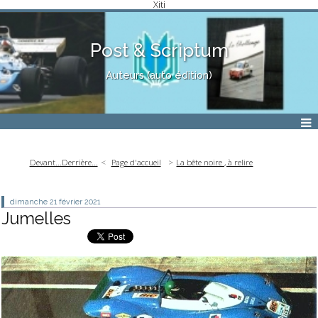
Xiti
Post & Scriptum
Auteurs (auto édition)
Devant...Derrière...
Page d'accueil
La bête noire , à relire
dimanche 21
février 2021
Jumelles