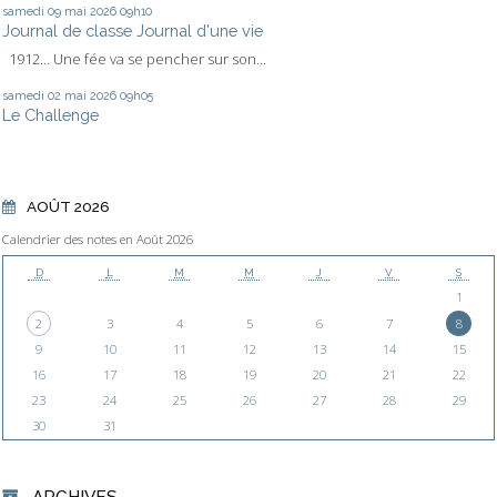
samedi 09
mai 2026
09h10
Journal de classe Journal d'une vie
1912… Une fée va se pencher sur son...
samedi 02
mai 2026
09h05
Le Challenge
AOÛT 2026
Calendrier des notes en Août 2026
D
L
M
M
J
V
S
1
2
3
4
5
6
7
8
9
10
11
12
13
14
15
16
17
18
19
20
21
22
23
24
25
26
27
28
29
30
31
ARCHIVES