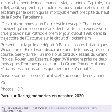
inéluctablement de mois en mois. Mai, il atteint le Capitole, juin,
juillet, août, septembre, il coule des jours lambda et octobre, il
est trahi par le destin qui l’a impitoyablement précipité du haut
de la Roche Tarpéienne.
Des trois hommes Jean Pierre est le rescapé. Chacun se
souvient qu’une « sorcière aux dents vertes » a exercé son
cruel pouvoir sur Patrick le premier jour d’août 1980 dans la
trajectoire de l’Ostcurve sur le circuit d’Hockenheim.
Présents sur la grille de départ à Pau, les pilotes britanniques
Williamson et Birrell vont disparaître peu de temps après cette
course. Gerry (Birrell) un mois plus tard aux essais du Grand
Prix de Rouen Les Essarts. Roger (Williamson) près de deux
mois après l’épreuve paloise lors du Grand Prix de Hollande
F1 dans les circonstances que personne n'a oublié.
Ainsi le sort des pilotes était-il scellé au cours de ces années.
PS
Photos : DR
Paru sur Racing'memories en octobre 2020
LIEN PERMANENT
CATÉGORIES :
ARCHIVES RACING'MEMORIES (COEURET)
0
COMMENTAIRE