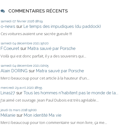
COMMENTAIRES RÉCENTS
samedi 07
février 2026
18h19
o-news
sur
Le temps des impudiques (du paddock)
Ces voitures avaient une sacrée gueule !!!
samedi 04
décembre 2021
15h20
F.Coeuret
sur
Matra sauvé par Porsche
Voilà qui est donc parfait, il y a des souvenirs qui...
samedi 04
décembre 2021
01h05
Alain DORING
sur
Matra sauvé par Porsche
Merci beaucoup pour cet article à la hauteur d'un...
mercredi 29
avril 2020
18h55
Linas27
sur
Tous les hommes n'habitent pas le monde de la...
J'ai aimé cet ouvrage. Jean Paul Dubois est très agréable...
jeudi 01
mars 2018
19h00
Mélanie
sur
Mon identité Ma vie
Merci beaucoup pour ton commentaire sur mon livre, ça me...