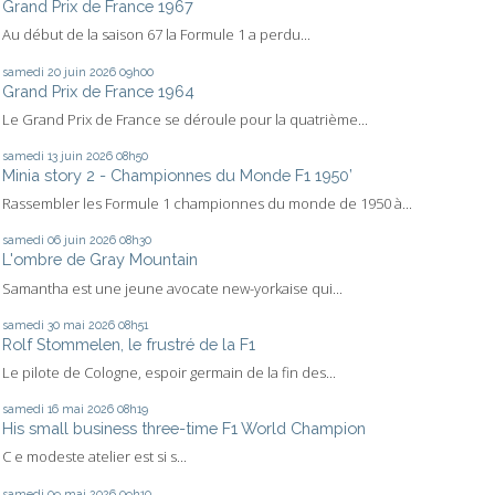
Grand Prix de France 1967
Au début de la saison 67 la Formule 1 a perdu...
samedi 20
juin 2026
09h00
Grand Prix de France 1964
Le Grand Prix de France se déroule pour la quatrième...
samedi 13
juin 2026
08h50
Minia story 2 - Championnes du Monde F1 1950’
Rassembler les Formule 1 championnes du monde de 1950 à...
samedi 06
juin 2026
08h30
L'ombre de Gray Mountain
Samantha est une jeune avocate new-yorkaise qui...
samedi 30
mai 2026
08h51
Rolf Stommelen, le frustré de la F1
Le pilote de Cologne, espoir germain de la fin des...
samedi 16
mai 2026
08h19
His small business three-time F1 World Champion
C e modeste atelier est si s...
samedi 09
mai 2026
09h10