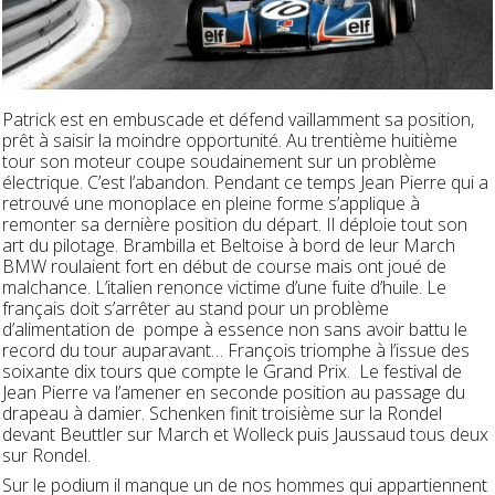
Patrick est en embuscade et défend vaillamment sa position,
prêt à saisir la moindre opportunité. Au trentième huitième
tour son moteur coupe soudainement sur un problème
électrique. C’est l’abandon. Pendant ce temps Jean Pierre qui a
retrouvé une monoplace en pleine forme s’applique à
remonter sa dernière position du départ. Il déploie tout son
art du pilotage. Brambilla et Beltoise à bord de leur March
BMW roulaient fort en début de course mais ont joué de
malchance. L’italien renonce victime d’une fuite d’huile. Le
français doit s’arrêter au stand pour un problème
d’alimentation de pompe à essence non sans avoir battu le
record du tour auparavant… François triomphe à l’issue des
soixante dix tours que compte le Grand Prix. Le festival de
Jean Pierre va l’amener en seconde position au passage du
drapeau à damier. Schenken finit troisième sur la Rondel
devant Beuttler sur March et Wolleck puis Jaussaud tous deux
sur Rondel.
Sur le podium il manque un de nos hommes qui appartiennent