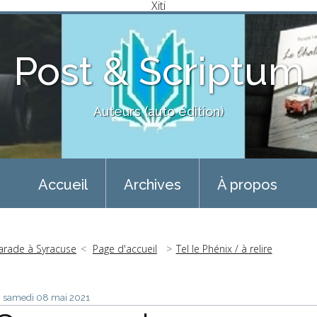
Xiti
Post & Scriptum
Auteurs (auto édition)
Accueil
Archives
À propos
arade à Syracuse
Page d'accueil
Tel le Phénix / à relire
samedi 08
mai 2021