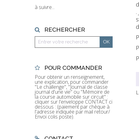
d
à suivre...
.
s
d
RECHERCHER
P
P
POUR COMMANDER
Pour obtenir un renseignement,
une explication, pour commander
"Le challenge", "Journal de classe
journal d'une vie" ou "Mémoire de
L
la course automobile sur circuit" :
cliquer sur l'enveloppe CONTACT ci
dessous : (paiement par chèque à
l'adresse indiquée par mail retour/
Envoi colis poste).
CONTACT