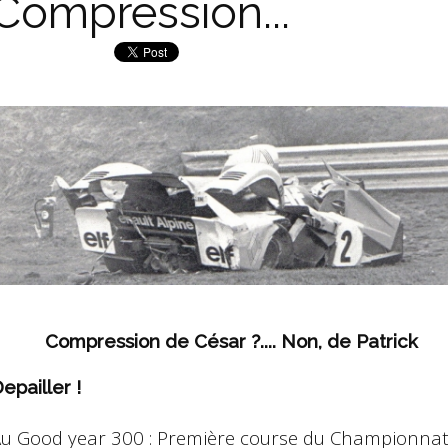
Compression...
ompression de César ?.... Non, de Patrick
epailler !
u Good year 300 : Première course du Championna