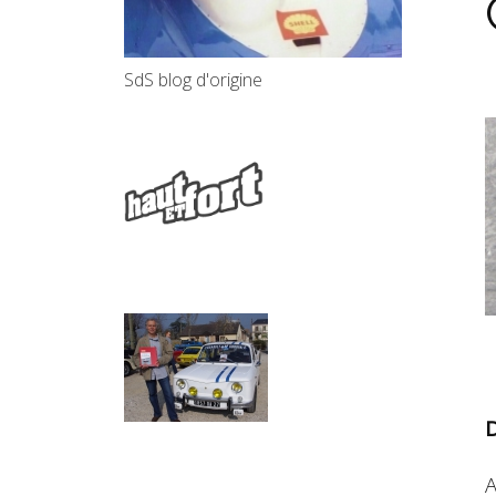
SdS blog d'origine
C
D
A