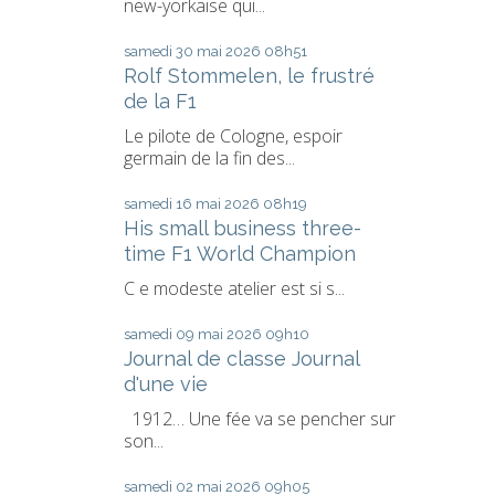
new-yorkaise qui...
samedi 30
mai 2026
08h51
Rolf Stommelen, le frustré
de la F1
Le pilote de Cologne, espoir
germain de la fin des...
samedi 16
mai 2026
08h19
His small business three-
time F1 World Champion
C e modeste atelier est si s...
samedi 09
mai 2026
09h10
Journal de classe Journal
d'une vie
1912… Une fée va se pencher sur
son...
samedi 02
mai 2026
09h05