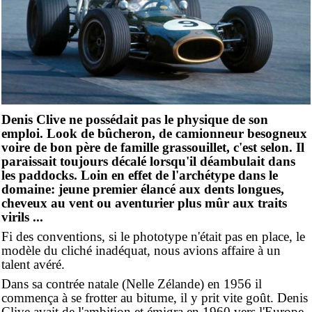
Denis Clive ne possédait pas le physique de son
emploi. Look de bûcheron, de camionneur besogneux
voire de bon père de famille grassouillet, c'est selon. Il
paraissait toujours décalé lorsqu'il déambulait dans
les paddocks. Loin en effet de l'archétype dans le
domaine: jeune premier élancé aux dents longues,
cheveux au vent ou aventurier plus mûr aux traits
virils ...
Fi des conventions, si le phototype n'était pas en place, le
modèle du cliché inadéquat, nous avions affaire à un
talent avéré.
Dans sa contrée natale (Nelle Zélande) en 1956 il
commença à se frotter au bitume, il y prit vite goût. Denis
Clive avait de l'ambition et émigra en 1960 vers l'Europe