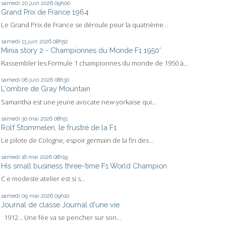
samedi 20
juin 2026
09h00
Grand Prix de France 1964
Le Grand Prix de France se déroule pour la quatrième...
samedi 13
juin 2026
08h50
Minia story 2 - Championnes du Monde F1 1950’
Rassembler les Formule 1 championnes du monde de 1950 à...
samedi 06
juin 2026
08h30
L'ombre de Gray Mountain
Samantha est une jeune avocate new-yorkaise qui...
samedi 30
mai 2026
08h51
Rolf Stommelen, le frustré de la F1
Le pilote de Cologne, espoir germain de la fin des...
samedi 16
mai 2026
08h19
His small business three-time F1 World Champion
C e modeste atelier est si s...
samedi 09
mai 2026
09h10
Journal de classe Journal d'une vie
1912… Une fée va se pencher sur son...