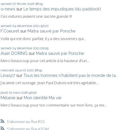
samedi 07
février 2026
18h19
o-news
sur
Le temps des impudiques (du paddock)
Ces voitures avaient une sacrée gueule !!!
samedi 04
décembre 2021
15h20
F.Coeuret
sur
Matra sauvé par Porsche
Voilà qui est donc parfait, il y a des souvenirs qui...
samedi 04
décembre 2021
01h05
Alain DORING
sur
Matra sauvé par Porsche
Merci beaucoup pour cet article à la hauteur d'un...
mercredi 29
avril 2020
18h55
Linas27
sur
Tous les hommes n'habitent pas le monde de la...
J'ai aimé cet ouvrage. Jean Paul Dubois est très agréable...
jeudi 01
mars 2018
19h00
Mélanie
sur
Mon identité Ma vie
Merci beaucoup pour ton commentaire sur mon livre, ça me...
S'abonner au flux RSS
S'abonner au flux ATOM