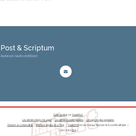
Post & Scriptum
Auteurs (auto édition)
Créer un blog
sur
Hautetfort
Les derniers blogs mis à jour
|
Les dernières notes publiées
|
Les tags les plus populaires
Déclarer un contenu illicite
|
Mentions légales de ce blog
|
Hautetfort
est une marque déposée de la société talkSpirit |
Créez votre
blog
!