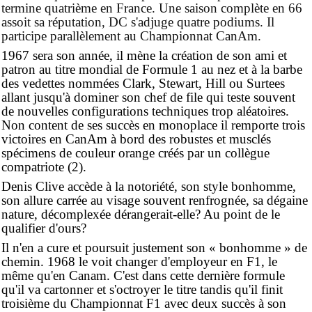
termine quatrième en France. Une saison complète en 66
assoit sa réputation, DC s'adjuge quatre podiums. Il
participe parallèlement au Championnat CanAm.
1967 sera son année, il mène la création de son ami et
patron au titre mondial de Formule 1 au nez et à la barbe
des vedettes nommées Clark, Stewart, Hill ou Surtees
allant jusqu'à dominer son chef de file qui teste souvent
de nouvelles configurations techniques trop aléatoires.
Non content de ses succès en monoplace il remporte trois
victoires en CanAm à bord des robustes et musclés
spécimens de couleur orange créés par un collègue
compatriote (2).
Denis Clive accède à la notoriété, son style bonhomme,
son allure carrée au visage souvent renfrognée, sa dégaine
nature, décomplexée dérangerait-elle? Au point de le
qualifier d'ours?
Il n'en a cure et poursuit justement son « bonhomme » de
chemin. 1968 le voit changer d'employeur en F1, le
même qu'en Canam. C'est dans cette dernière formule
qu'il va cartonner et s'octroyer le titre tandis qu'il finit
troisième du Championnat F1 avec deux succès à son