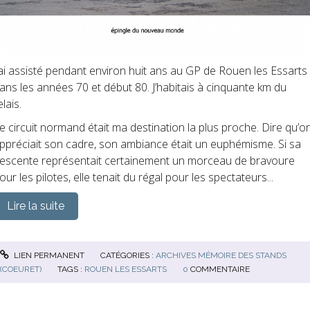
’ai assisté pendant environ huit ans au GP de Rouen les Essarts
ans les années 70 et début 80. J’habitais à cinquante km du
elais.
e circuit normand était ma destination la plus proche. Dire qu’o
ppréciait son cadre, son ambiance était un euphémisme. Si sa
escente représentait certainement un morceau de bravoure
our les
pilotes, elle tenait du régal pour les spectateurs...
Lire la suite
LIEN PERMANENT
CATÉGORIES :
ARCHIVES MÉMOIRE DES STANDS
(COEURET)
TAGS :
ROUEN LES ESSARTS
0
COMMENTAIRE