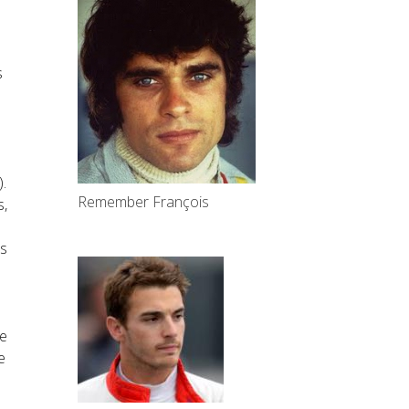
s
.
Remember François
s,
es
ne
e