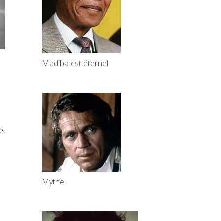
Madiba est éternel
e,
Mythe