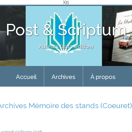
Xiti
Post & Scriptum
Auteurs (auto édition)
Accueil
Archives
À propos
Archives Mémoire des stands (Coeuret)
samedi 07
février 2026