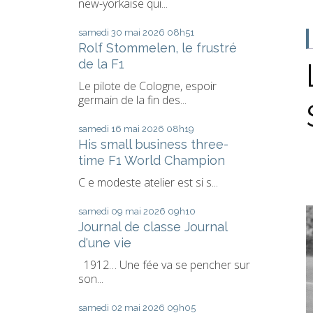
new-yorkaise qui...
samedi 30
mai 2026
08h51
Rolf Stommelen, le frustré
de la F1
Le pilote de Cologne, espoir
germain de la fin des...
samedi 16
mai 2026
08h19
His small business three-
time F1 World Champion
C e modeste atelier est si s...
samedi 09
mai 2026
09h10
Journal de classe Journal
d'une vie
1912… Une fée va se pencher sur
son...
samedi 02
mai 2026
09h05