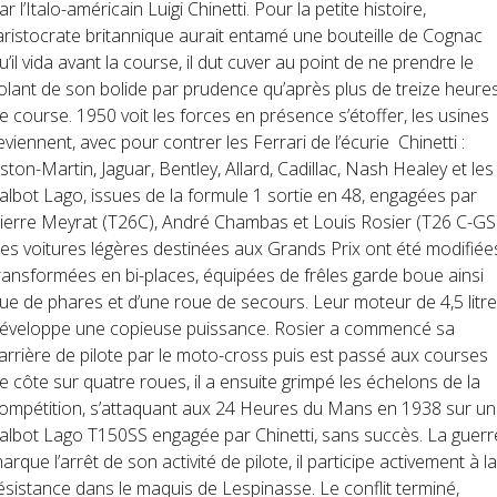
ar l’Italo-américain Luigi Chinetti. Pour la petite histoire,
’aristocrate britannique aurait entamé une bouteille de Cognac
u’il vida avant la course, il dut cuver au point de ne prendre le
olant de son bolide par prudence qu’après plus de treize heure
e course. 1950 voit les forces en présence s’étoffer, les usines
eviennent, avec pour contrer les Ferrari de l’écurie Chinetti :
ston-Martin, Jaguar, Bentley, Allard, Cadillac, Nash Healey et les
albot Lago, issues de la formule 1 sortie en 48, engagées par
ierre Meyrat (T26C), André Chambas et Louis Rosier (T26 C-GS)
es voitures légères destinées aux Grands Prix ont été modifiée
ransformées en bi-places, équipées de frêles garde boue ainsi
ue de phares et d’une roue de secours. Leur moteur de 4,5 litr
éveloppe une copieuse puissance. Rosier a commencé sa
arrière de pilote par le moto-cross puis est passé aux courses
e côte sur quatre roues, il a ensuite grimpé les échelons de la
ompétition, s’attaquant aux 24 Heures du Mans en 1938 sur u
albot Lago T150SS engagée par Chinetti, sans succès. La guerr
arque l’arrêt de son activité de pilote, il participe activement à la
ésistance dans le maquis de Lespinasse. Le conflit terminé,