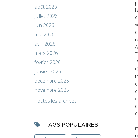
p
août 2026
l
juillet 2026
q
v
juin 2026
d
mai 2026
r
avril 2026
A
mars 2026
T
P
février 2026
C
janvier 2026
t
décembre 2025
q
novembre 2025
d
c
Toutes les archives
d
c
T
TAGS POPULAIRES
m
r