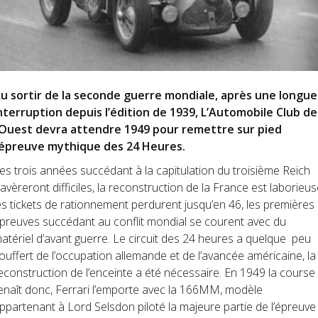
u sortir de la seconde guerre mondiale, après une longue
nterruption depuis l’édition de 1939, L’Automobile Club de
’Ouest devra attendre 1949 pour remettre sur pied
’épreuve mythique des 24 Heures.
es trois années succédant à la capitulation du troisième Reich
’avèreront difficiles, la reconstruction de la France est laborieus
es tickets de rationnement perdurent jusqu’en 46, les premières
preuves succédant au conflit mondial se courent avec du
atériel d’avant guerre. Le circuit des 24 heures a quelque peu
ouffert de l’occupation allemande et de l’avancée américaine, la
econstruction de l’enceinte a été nécessaire. En 1949 la course
enaît donc, Ferrari l’emporte avec la 166MM, modèle
ppartenant à Lord Selsdon piloté la majeure partie de l’épreuve